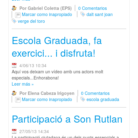
Por Gabriel Coletta (EPS)
0 Comentarios
Marcar como inapropiado
dalt sant joan
verge del toro
Escola Graduada, fa
exercici... i disfruta!
4/06/13 10:34
Aquí vos deixam un vídeo amb uns actors molt
especials...Enhorabona!
Leer más
»
Por Elena Cabeza Irigoyen
0 Comentarios
Marcar como inapropiado
escola graduada
Participació a Son Rutlan
27/05/13 14:34
La participació ciutadana és un dels punts essencials a