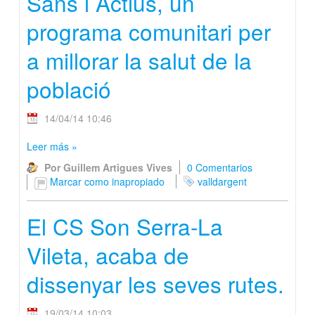
Sans i Actius, un
programa comunitari per
a millorar la salut de la
població
14/04/14 10:46
Leer más
»
Por Guillem Artigues Vives
0 Comentarios
Marcar como inapropiado
valldargent
El CS Son Serra-La
Vileta, acaba de
dissenyar les seves rutes.
19/03/14 10:03