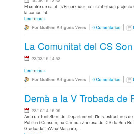
30/06/15 13:38
El centre de salut s'Escorxador ha iniciat el seu projecte d
la comunitat.
Leer más
»
Por Guillem Artigues Vives
0 Comentarios
La Comunitat del CS Son S
23/03/15 14:58
Leer más
»
Por Guillem Artigues Vives
0 Comentarios
Demà a la V Trobada de P
23/10/14 15:09
Amb en Toni Sbert del Departament d'Infraestructures de 
Pública i Consum, na Carmen Zarzosa del CS de Son Rutlla
Graduada i n'Aina Mascaró,...