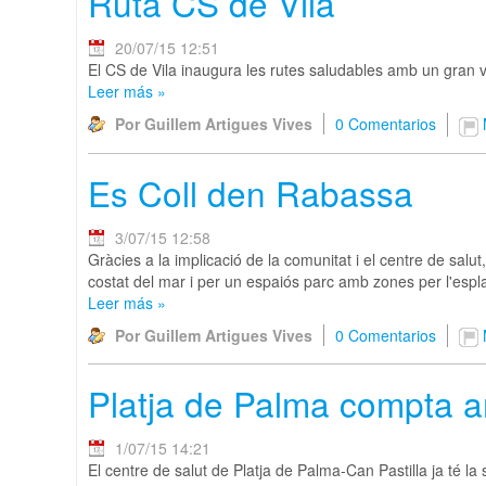
Ruta CS de Vila
20/07/15 12:51
El CS de Vila inaugura les rutes saludables amb un gran vent
Leer más
»
Por Guillem Artigues Vives
0 Comentarios
Es Coll den Rabassa
3/07/15 12:58
Gràcies a la implicació de la comunitat i el centre de sal
costat del mar i per un espaiós parc amb zones per l'e
Leer más
»
Por Guillem Artigues Vives
0 Comentarios
Platja de Palma compta a
1/07/15 14:21
El centre de salut de Platja de Palma-Can Pastilla ja té la 