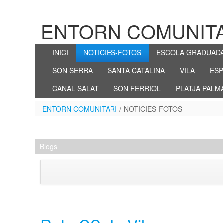
Saltar al contenido
ENTORN COMUNIT
NOTICIES-FOTOS
INICI
NOTICIES-FOTOS
ESCOLA GRADUAD
SON SERRA
SANTA CATALINA
VILA
ES
CANAL SALAT
SON FERRIOL
PLATJA PALM
ENTORN COMUNITARI
/
NOTICIES-FOTOS
Blogs