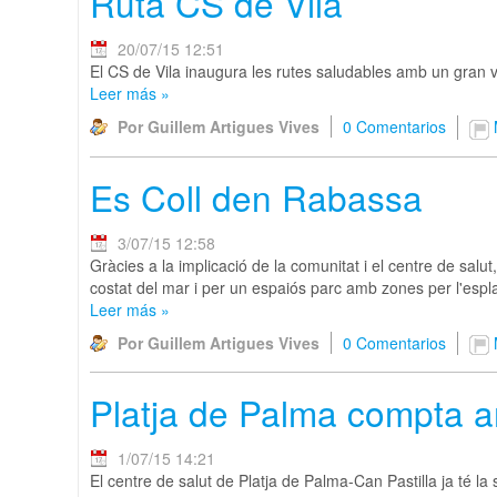
Ruta CS de Vila
20/07/15 12:51
El CS de Vila inaugura les rutes saludables amb un gran vent
Leer más
»
Por Guillem Artigues Vives
0 Comentarios
Es Coll den Rabassa
3/07/15 12:58
Gràcies a la implicació de la comunitat i el centre de sal
costat del mar i per un espaiós parc amb zones per l'e
Leer más
»
Por Guillem Artigues Vives
0 Comentarios
Platja de Palma compta a
1/07/15 14:21
El centre de salut de Platja de Palma-Can Pastilla ja té la 