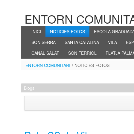
Saltar al contenido
ENTORN COMUNIT
NOTICIES-FOTOS
INICI
NOTICIES-FOTOS
ESCOLA GRADUAD
SON SERRA
SANTA CATALINA
VILA
ES
CANAL SALAT
SON FERRIOL
PLATJA PALM
ENTORN COMUNITARI
/
NOTICIES-FOTOS
Blogs