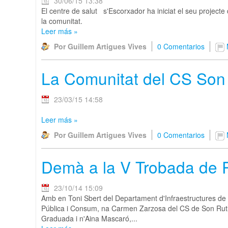
30/06/15 13:38
El centre de salut s'Escorxador ha iniciat el seu projecte d
la comunitat.
Leer más
»
Por Guillem Artigues Vives
0 Comentarios
La Comunitat del CS Son S
23/03/15 14:58
Leer más
»
Por Guillem Artigues Vives
0 Comentarios
Demà a la V Trobada de P
23/10/14 15:09
Amb en Toni Sbert del Departament d'Infraestructures de 
Pública i Consum, na Carmen Zarzosa del CS de Son Rutlla
Graduada i n'Aina Mascaró,...