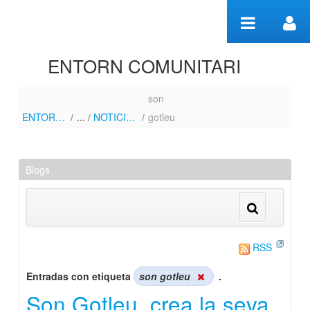
Saltar al contenido
ENTORN COMUNITARI
son
NOTICIES-FOTOS
ENTORN COMUNITARI
/
NOTICIES-FOTOS
/
gotleu
Blogs
RSS
Entradas con etiqueta
son gotleu
.
Son Gotleu, crea la seva