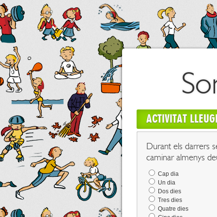
So
ACTIVITAT LLEU
Durant els darrers s
caminar almenys deu
Cap dia
Un dia
Dos dies
Tres dies
Quatre dies