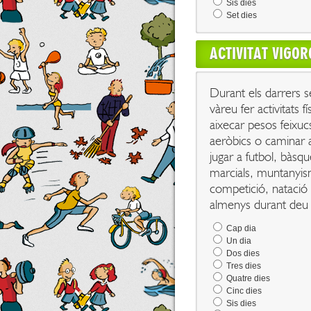
Sis dies
Set dies
ACTIVITAT VIGO
Durant els darrers s
vàreu fer activitats 
aixecar pesos feixucs
aeròbics o caminar av
jugar a futbol, bàsqu
marcials, muntanyism
competició, natació 
almenys durant deu 
Cap dia
Un dia
Dos dies
Tres dies
Quatre dies
Cinc dies
Sis dies