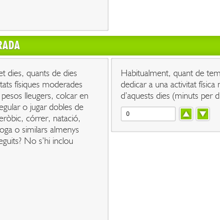
RADA
et dies, quants de dies
Habitualment, quant de tem
vitats físiques moderades
dedicar a una activitat físi
pesos lleugers, colcar en
d’aquests dies (minuts per d
 regular o jugar dobles de
eròbic, córrer, natació,
, ioga o similars almenys
guits? No s’hi inclou