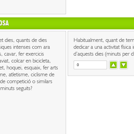
ROSA
et dies, quants de dies
Habitualment, quant de tem
físiques intenses com ara
dedicar a una activitat física
, cavar, fer exercicis
d’aquests dies (minuts per d
iat, colcar en bicicleta,
et, hoquei, esquaix, fer arts
e, atletisme, ciclisme de
de competició o similars
minuts seguits?