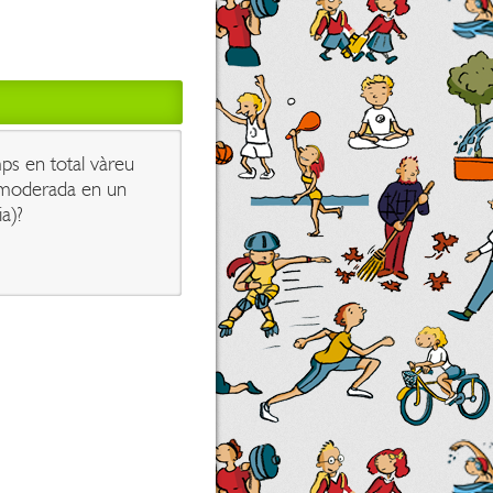
ps en total vàreu
ca moderada en un
ia)?