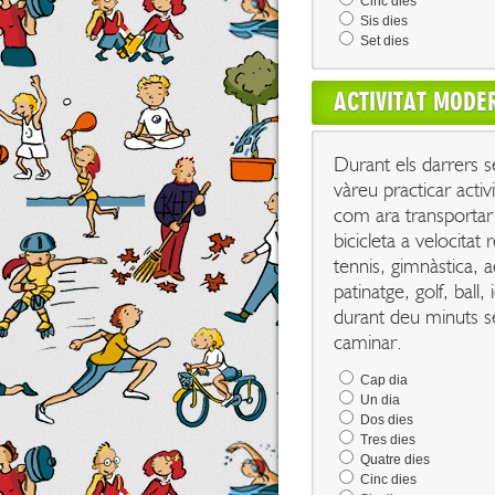
Cinc dies
Sis dies
Set dies
ACTIVITAT MODE
Durant els darrers s
vàreu practicar acti
com ara transportar 
bicicleta a velocitat
tennis, gimnàstica, a
patinatge, golf, ball
durant deu minuts se
caminar.
Cap dia
Un dia
Dos dies
Tres dies
Quatre dies
Cinc dies