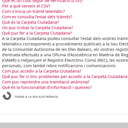
Què és un codi segur de verificació (CSV)?
Per a què serveix el CSV?
Com s’inicia un tràmit telemàtic?
Com es consulta l’estat dels tràmits?
Què és la Carpeta Ciutadana?
On puc trobar la Carpeta Ciutadana?
Què puc fer a la Carpeta Ciutadana?
A la Carpeta Ciutadana podeu consultar l’estat dels vostres tràmi
telemàtics corresponents a procediments publicats a la Seu Elec
de la Comunitat Autònoma de les Illes Balears, els vostres regist
d’entrada efectuats a una Oficina d’Assistència en Matèria de Reg
(OAMR) o mitjançant el Registre Electrònic Comú (REC), les vostr
personals, com també rebre notificacions i comunicacions.
Com puc accedir a la Carpeta Ciutadana?
Què puc fer si tinc problemes per accedir a la Carpeta Ciutadana
Com puc reprendre una tramitació anònima?
Què és la funcionalitat d’informació i queixes?