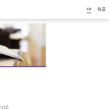
CA
cció