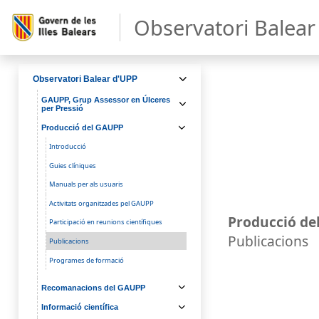
Observatori Balear 
Observatori Balear d'UPP
GAUPP, Grup Assessor en Úlceres
per Pressió
Producció del GAUPP
Introducció
Guies clíniques
Manuals per als usuaris
Activitats organitzades pel GAUPP
Producció de
Participació en reunions científiques
Publicacions
Publicacions
Programes de formació
Recomanacions del GAUPP
Informació científica