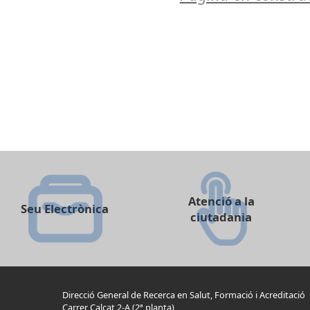
Atenció a la
Seu Electrònica
ciutadania
Direcció General de Recerca en Salut, Formació i Acreditació
Carrer Calçat 2-A (2ª planta)