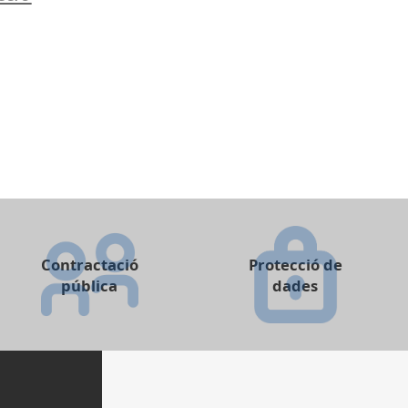
Contractació
Protecció de
pública
dades